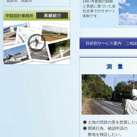
昨年はご愛顧
筑西市、高萩市
1987年創業の経験
と実績に基づいた会
2026年も
社全体でのサポート
体制です。
進して参りま
本年も宜しく
目的別サービス案内
ご相談
測 量
土地の現状の形を把握した
開発行為、確認申請の
敷地を検証したい。