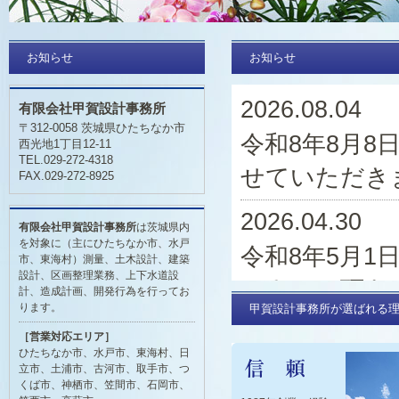
お知らせ
お知らせ
2026.08.04
有限会社甲賀設計事務所
〒312-0058 茨城県ひたちなか市
令和8年8月8日
西光地1丁目12-11
TEL.029-272-4318
せていただき
FAX.029-272-8925
2026.04.30
有限会社甲賀設計事務所
は茨城県内
を対象に（主にひたちなか市、水戸
令和8年5月1
市、東海村）測量、土木設計、建築
設計、区画整理業務、上下水道設
とさせて頂き
計、造成計画、開発行為を行ってお
ります。
甲賀設計事務所が選ばれる
2026.01.01
［営業対応エリア］
ひたちなか市、水戸市、東海村、日
新年明けまし
立市、土浦市、古河市、取手市、つ
くば市、神栖市、笠間市、石岡市、